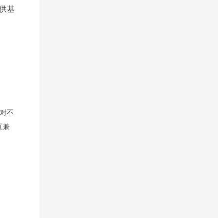
供基
针对不
互兼