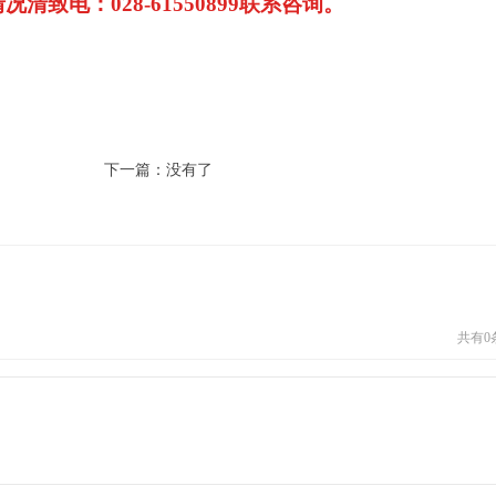
情况清致电：
028-61550899
联系咨询。
下一篇：没有了
共有
0